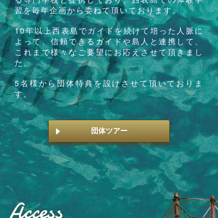
習を毎年企画から委ねて頂いております。
10年以上西表島でガイドを続けて培った人脈に
よって、信頼できるガイドや島人と連携して、
これまで様々なご要望にお応えさせて頂きまし
た。
5名様から団体特典を設けさせて頂いておりま
す。
団体ツアー
Access