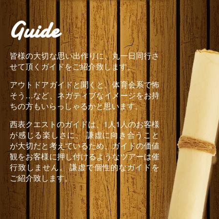
Guide
皆様の大切な思い出作りに、丸一日同行さ
せて頂くガイドをご紹介致します。
アウトドアガイドと聞くと、体育会系で怖
そう…など、ネガティブなイメージをお持
ちの方もいらっしゃるかと思います。
西表クエストのガイドは、1人1人のお客様
が感じる楽しさに、 謙虚に向き合うこと
が大切だと考えているため、ガイドの価値
観をお客様に押し付けるようなツアーは催
行致しません。 謙虚で個性的なガイドを
ご紹介致します。