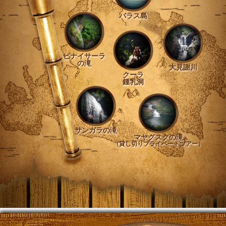
バラス島
ピナイサーラ
の滝
大見謝川
クーラ
鍾乳洞
サンガラの滝
マヤグスクの滝
（貸し切りプライベートツアー）