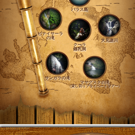
バラス島
ピナイサーラ
の滝
大見謝川
クーラ
鍾乳洞
サンガラの滝
マヤグスクの滝
（貸し切りプライベートツアー）