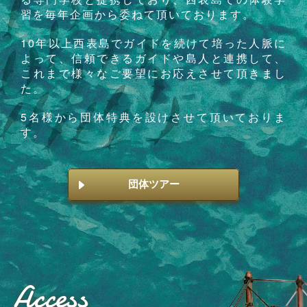
習を毎年企画から委ねて頂いております。
10年以上西表島でガイドを続けて培った人脈に
よって、信頼できるガイドや島人と連携して、
これまで様々なご要望にお応えさせて頂きまし
た。
5名様から団体特典を設けさせて頂いておりま
す。
団体ツアー
Access