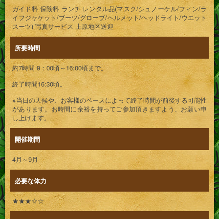
ガイド料 保険料 ランチ レンタル品(マスク/シュノーケル/フィン/ラ
イフジャケット/ブーツ/グローブ/ヘルメット/ヘッドライト/ウエット
スーツ) 写真サービス 上原地区送迎
所要時間
約7時間 9：00頃～16:00頃まで。
終了時間16:30頃。
※当日の天候や、お客様のペースによって終了時間が前後する可能性
があります。お時間に余裕を持ってご参加頂きますよう、お願い申
し上げます。
開催期間
4月～9月
必要な体力
★★★☆☆