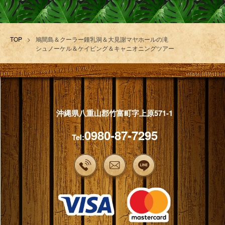
TOP
>
鳩間島＆クーラー鍾乳洞＆大見謝マヤホールの滝
シュノーケル＆ケイビング＆キャニオニングツアー
沖縄県八重山郡竹富町字上原571-1
0980-87-7295
Tel: