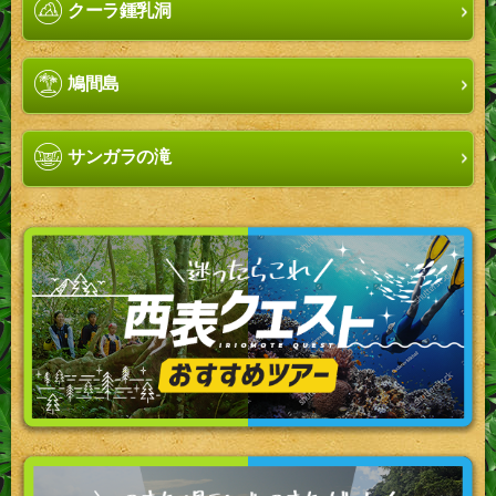
クーラ鍾乳洞
鳩間島
サンガラの滝