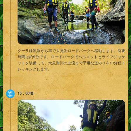
クーラ鍾乳洞から車で大見謝ロードパークへ移動します。所要
時間は約5分です。ロードパークでヘルメットとライフジャケ
ットを装備して、大見謝川の上流まで平坦な道のりを10分程ト
レッキングします。
15：00頃