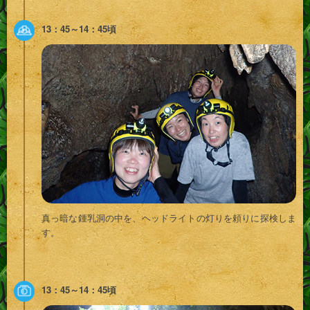
13：45～14：45頃
真っ暗な鍾乳洞の中を、ヘッドライトの灯りを頼りに探検しま
す。
13：45～14：45頃