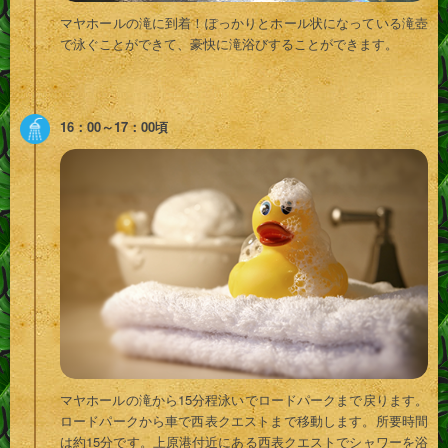
マヤホールの滝に到着！ぽっかりとホール状になっている滝壺
で泳ぐことができて、豪快に滝浴びすることができます。
16：00～17：00頃
マヤホールの滝から15分程泳いでロードパークまで戻ります。
ロードパークから車で西表クエストまで移動します。所要時間
は約15分です。上原港付近にある西表クエストでシャワーを浴