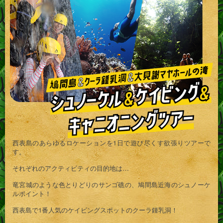
西表島のあらゆるロケーションを1日で遊び尽くす欲張りツアーで
す。
それぞれのアクティビティの目的地は…
竜宮城のような色とりどりのサンゴ礁の、
鳩間島近海のシュノーケ
ルポイント！
西表島で1番人気のケイビングスポットの
クーラ鍾乳洞！