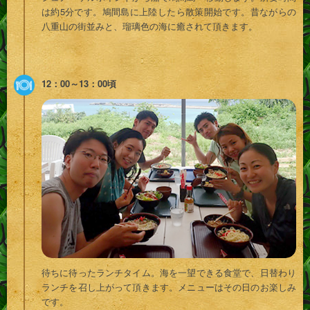
は約5分です。鳩間島に上陸したら散策開始です。昔ながらの
八重山の街並みと、瑠璃色の海に癒されて頂きます。
12：00～13：00頃
待ちに待ったランチタイム。海を一望できる食堂で、日替わり
ランチを召し上がって頂きます。メニューはその日のお楽しみ
です。