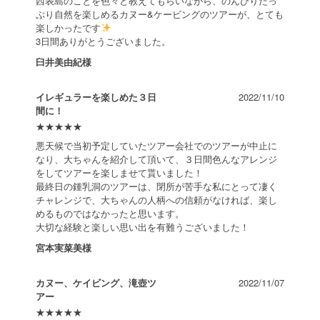
西表島のことを色々と教えてもらいながら、のんびりたっ
ぷり自然を楽しめるカヌー&ケービングのツアーが、とても
楽しかったです
3日間ありがとうございました。
臼井美由紀様
イレギュラーを楽しめた３日
2022/11/10
間に！
★
★
★
★
★
悪天候で当初予定していたツアー会社でのツアーが中止に
なり、大ちゃんを紹介して頂いて、３日間色んなアレンジ
をしてツアーを楽しませて貰いました！
最終日の鍾乳洞のツアーは、閉所が苦手な私にとって凄く
チャレンジで、大ちゃんの人柄への信頼がなければ、楽し
めるものではなかったと思います。
大切な経験と楽しい思い出を有難うございました！
宮本実菜美様
カヌー、ケイビング、滝壺ツ
2022/11/07
アー
★
★
★
★
★